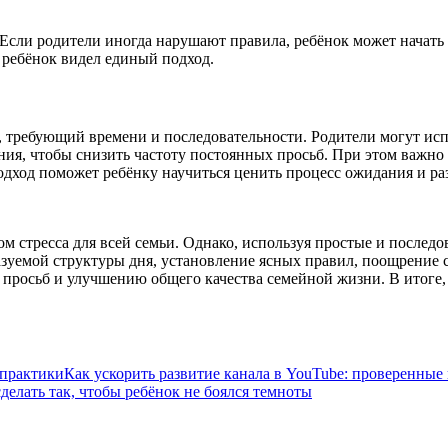
Если родители иногда нарушают правила, ребёнок может начать 
 ребёнок видел единый подход.
, требующий времени и последовательности. Родители могут исп
ния, чтобы снизить частоту постоянных просьб. При этом важно
ход поможет ребёнку научиться ценить процесс ожидания и разв
м стресса для всей семьи. Однако, используя простые и последо
казуемой структуры дня, установление ясных правил, поощрение
 просьб и улучшению общего качества семейной жизни. В итоге, 
Как ускорить развитие канала в YouTube: проверенные
сделать так, чтобы ребёнок не боялся темноты