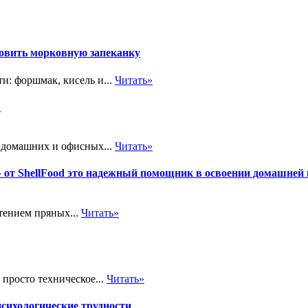
товить морковную запеканку
и: форшмак, кисель и...
Читать»
в
 домашних и офисных...
Читать»
» от ShellFood это надежный помощник в освоении домашней
тением пряных...
Читать»
просто техническое...
Читать»
психологические трудности