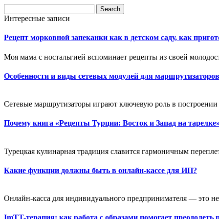
Интересные записи
Рецепт морковной запеканки как в детском саду, как приго
Моя мама с ностальгией вспоминает рецепты из своей молодост
Особенности и виды сетевых модулей для маршрутизаторо
Сетевые маршрутизаторы играют ключевую роль в построении
Почему книга «Рецепты Турции: Восток и Запад на тарелке
Турецкая кулинарная традиция славится гармоничным перепле
Какие функции должны быть в онлайн-кассе для ИП?
Онлайн-касса для индивидуального предпринимателя — это не 
ImTT-терапия: как работа с образами помогает преодолеть 