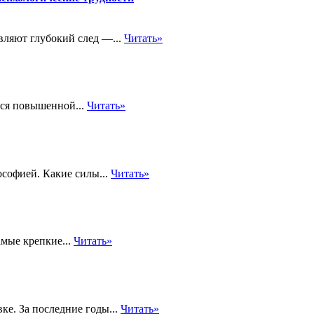
вляют глубокий след —...
Читать»
еся повышенной...
Читать»
ософией. Какие силы...
Читать»
амые крепкие...
Читать»
ке. За последние годы...
Читать»