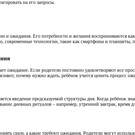
агировать на его запросы.
ени и ожидания. Его потребности и желания воспринимаются как
того, современные технологии, такие как смартфоны и планшеты,
ания
ает ожидание. Если родители постоянно удовлетворяют все прос
ясняют, почему нужно ждать, ребёнок учится ценить процесс ож
тся введение предсказуемой структуры дня. Когда ребёнок знае
вание дневных ритуалов – например, утренний завтрак, время дл
рять сразу, а какие требуют ожидания. Родители могут использ