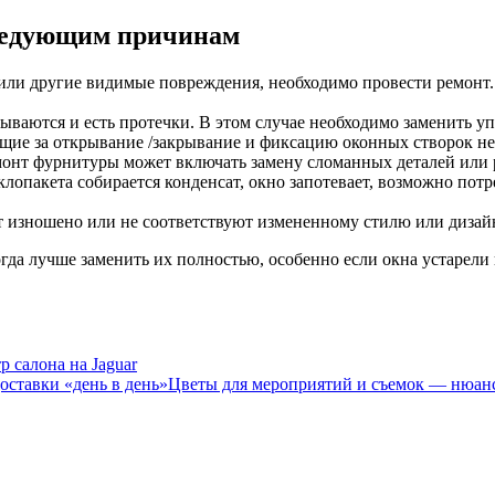
следующим причинам
или другие видимые повреждения, необходимо провести ремонт
ываются и есть протечки. В этом случае необходимо заменить у
ие за открывание /закрывание и фиксацию оконных створок не
монт фурнитуры может включать замену сломанных деталей или 
лопакета собирается конденсат, окно запотевает, возможно потре
 изношено или не соответствуют измененному стилю или дизайн
гда лучше заменить их полностью, особенно если окна устарели
р салона на Jaguar
Цветы для мероприятий и съемок — нюанс