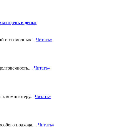
ки «день в день»
ий и съемочных...
Читать»
олговечность,...
Читать»
 к компьютеру...
Читать»
собого подхода,...
Читать»