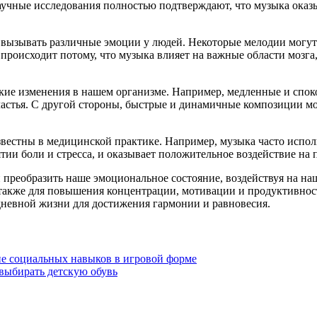
учные исследования полностью подтверждают, что музыка оказы
ызывать различные эмоции у людей. Некоторые мелодии могут вы
происходит потому, что музыка влияет на важные области мозга, 
кие изменения в нашем организме. Например, медленные и спок
астья. С другой стороны, быстрые и динамичные композиции мо
естны в медицинской практике. Например, музыка часто использ
тии боли и стресса, и оказывает положительное воздействие на
преобразить наше эмоциональное состояние, воздействуя на наш
 также для повышения концентрации, мотивации и продуктивност
едневной жизни для достижения гармонии и равновесия.
ие социальных навыков в игровой форме
выбирать детскую обувь