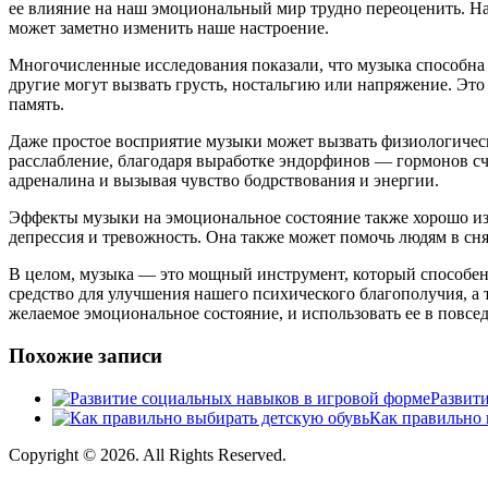
ее влияние на наш эмоциональный мир трудно переоценить. На
может заметно изменить наше настроение.
Многочисленные исследования показали, что музыка способна в
другие могут вызвать грусть, ностальгию или напряжение. Это 
память.
Даже простое восприятие музыки может вызвать физиологичес
расслабление, благодаря выработке эндорфинов — гормонов сч
адреналина и вызывая чувство бодрствования и энергии.
Эффекты музыки на эмоциональное состояние также хорошо изв
депрессия и тревожность. Она также может помочь людям в сня
В целом, музыка — это мощный инструмент, который способен 
средство для улучшения нашего психического благополучия, а
желаемое эмоциональное состояние, и использовать ее в повс
Похожие записи
Развит
Как правильно 
Copyright © 2026. All Rights Reserved.