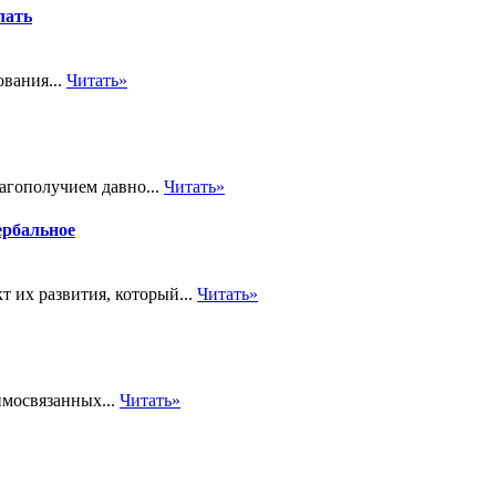
лать
ования...
Читать»
агополучием давно...
Читать»
ербальное
 их развития, который...
Читать»
имосвязанных...
Читать»