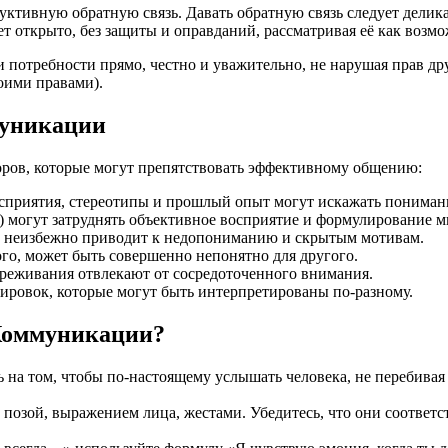
труктивную обратную связь. Давать обратную связь следует делик
т открыто, без защиты и оправданий, рассматривая её как возмо
 потребности прямо, честно и уважительно, не нарушая прав дру
воими правами).
муникации
оров, которые могут препятствовать эффективному общению:
сприятия, стереотипы и прошлый опыт могут искажать пониман
) могут затруднять объективное восприятие и формулирование м
и неизбежно приводит к недопониманию и скрытым мотивам.
ого, может быть совершенно непонятно для другого.
реживания отвлекают от сосредоточенного внимания.
ировок, которые могут быть интерпретированы по-разному.
Коммуникации?
 на том, чтобы по-настоящему услышать человека, не перебивая
й позой, выражением лица, жестами. Убедитесь, что они соответ