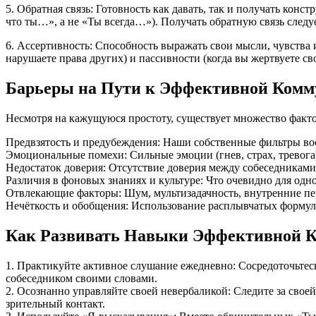
5. Обратная связь: Готовность как давать, так и получать конс
что ты…», а не «Ты всегда…»). Получать обратную связь следуе
6. Ассертивность: Способность выражать свои мысли, чувства и
нарушаете права других) и пассивности (когда вы жертвуете с
Барьеры на Пути к Эффективной Ком
Несмотря на кажущуюся простоту, существует множество факт
Предвзятость и предубеждения: Наши собственные фильтры во
Эмоциональные помехи: Сильные эмоции (гнев, страх, тревога
Недостаток доверия: Отсутствие доверия между собеседникам
Различия в фоновых знаниях и культуре: Что очевидно для одн
Отвлекающие факторы: Шум, мультизадачность, внутренние пе
Нечёткость и обобщения: Использование расплывчатых формул
Как Развивать Навыки Эффективной 
1. Практикуйте активное слушание ежедневно: Сосредоточьтесь
собеседником своими словами.
2. Осознанно управляйте своей невербаликой: Следите за свое
зрительный контакт.