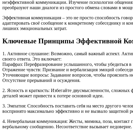
неэффективной коммуникации. Изучение психологии общения: э
преобразуют наши диалоги из простого обмена словами в мощ
Эффективная коммуникация – это не просто способность гово
адаптировать своё сообщение к конкретному собеседнику и ко
лишних эмоциональных затрат.
Ключевые Принципы Эффективной Ко
1. Активное слушание: Возможно, самый важный аспект. Актив
своего ответа. Это включает:
Парафраз: Перефразирование услышанного, чтобы убедиться в
Отражение чувств: Признание и вербализация эмоций собеседни
Уточняющие вопросы: Задавание вопросов, чтобы прояснить н
Отсутствие прерываний и осуждения.
2. Ясность и краткость: Избегайте двусмысленности, сложных
деталей может привести к потере основной идеи.
3. Эмпатия: Способность поставить себя на место другого чел
воспринято максимально эффективно и не вызвало защитной р
4. Невербальная коммуникация: Жесты, мимика, поза, контакт гл
вербальному сообщению. Несоответствие вызывает недоверие.