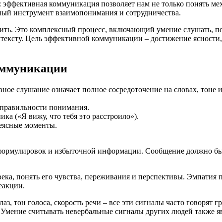
ффективная коммуникация позволяет нам не только понять меха
ный инструмент взаимопонимания и сотрудничества.
рить. Это комплексный процесс, включающий умение слушать, п
нтексту. Цель эффективной коммуникации – достижение ясности,
ммуникации
ное слушание означает полное сосредоточение на словах, тоне 
 правильности понимания.
ка («Я вижу, что тебя это расстроило»).
еясные моменты.
 формулировок и избыточной информации. Сообщение должно быт
овека, понять его чувства, переживания и перспективы. Эмпатия 
еакции.
аз, тон голоса, скорость речи – все эти сигналы часто говорят 
 Умение считывать невербальные сигналы других людей также я