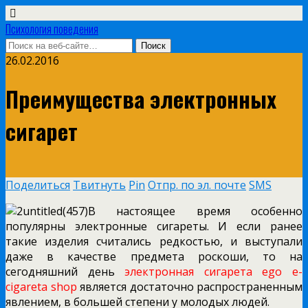
Психология поведения
26.02.2016
Преимущества электронных
сигарет
Поделиться
Твитнуть
Pin
Отпр. по эл. почте
SMS
В настоящее время особенно
популярны электронные сигареты. И если ранее
такие изделия считались редкостью, и выступали
даже в качестве предмета роскоши, то на
сегодняшний день
электронная сигарета ego e-
cigareta shop
является достаточно распространенным
явлением, в большей степени у молодых людей.